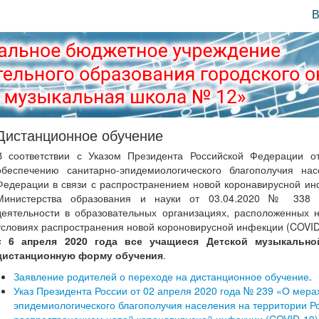
В
Дистанционное обучение
В соответствии с Указом Президента Российской Федерации 
обеспечению санитарно-эпидемиологического благополучия на
Федерации в связи с распространением новой коронавирусной ин
Министерства образования и науки от 03.04.2020 № 338 "
деятельности в образовательных организациях, расположенных 
условиях распространения новой короновирусной инфекции (COVID
c 6 апреля 2020 года все учащиеся Детской музыкаль
дистанционную форму обучения
.
Заявление родителей о переходе на дистанционное обучение
.
Указ Президента России от 02 апреля 2020 года № 239 «О мера
эпидемиологического благополучия населения на территории Ро