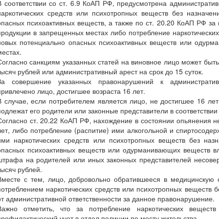
В соответствии со ст. 6.9 КоАП РФ, предусмотрена административ
наркотических средств или психотропных веществ без назначен
опасных психоактивных веществ, а также по ст. 20.20 КоАП РФ за
продукции в запрещенных местах либо потребление наркотических
новых потенциально опасных психоактивных веществ или одурм
местах.
Согласно санкциям указанных статей на виновное лицо может быть
тысяч рублей или административный арест на срок до 15 суток.
За совершение указанных правонарушений к административ
привлечено лицо, достигшее возраста 16 лет.
В случае, если потребителем является лицо, не достигшее 16 лет
подлежат его родители или законные представители в соответствии 
Согласно ст. 20.22 КоАП РФ, нахождение в состоянии опьянения н
лет, либо потребление (распитие) ими алкогольной и спиртосоде
ими наркотических средств или психотропных веществ без назн
опасных психоактивных веществ или одурманивающих веществ вл
штрафа на родителей или иных законных представителей несовер
тысяч рублей.
Вместе с тем, лицо, добровольно обратившееся в медицинскую 
потреблением наркотических средств или психотропных веществ б
от административной ответственности за данное правонарушение.
Важно отметить, что за потребление наркотических веществ
профилактический учет в отдел полиции по месту жительства